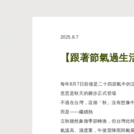
2025.8.7
【跟著節氣過生活
每年8月7日前後是二十四節氣中的
意思是秋天的腳步正式登場
不過在台灣，這個「秋」沒有想像
而是——繼續熱
立秋雖然象徵季節轉換，但台灣此
氣溫高、濕度重，午後雷陣雨與颱