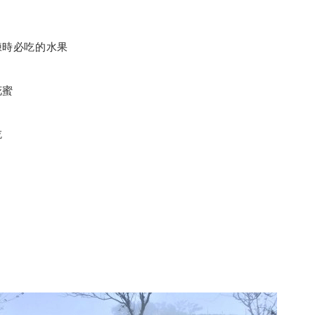
練時必吃的水果
花蜜
吃