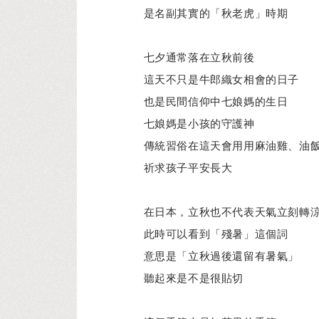
是名副其實的「秋老虎」時期
七夕通常落在立秋前後
這天不只是牛郎織女相會的日子
也是民間信仰中七娘媽的生日
七娘媽是小孩的守護神
傳統習俗在這天會用用麻油雞、油
祈求孩子平安長大
在日本，立秋也不代表天氣立刻轉
此時可以看到「殘暑」這個詞
意思是「立秋過後還留有暑氣」
聽起來是不是很貼切