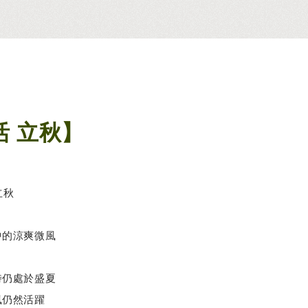
 立秋】
立秋
中的涼爽微風
時仍處於盛夏
風仍然活躍